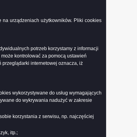
A
3-12-20
 na urządzeniach użytkowników. Pliki cookies
ndywidualnych potrzeb korzystamy z informacji
k może kontrolować za pomocą ustawień
 przeglądarki internetowej oznacza, iż
Drukuj
Drukuj do PDF
 cookies wykorzystywane do usług wymagających
stywane do wykrywania nadużyć w zakresie
obie korzystania z serwisu, np. najczęściej
k, itp.;