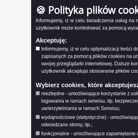
Redakcja
🍪 Polityka plików coo
Depar
Instrukcja korzystania z BIP
Termin
Mapa serwisu
Informujemy, iż w celu świadczenia usług na
użytkownik może kontrolować za pomocą wyraża
Szukaj
inf
O G
Akceptuję:
Licznik odwiedzin
Informujemy, iż w celu optymalizacji treści
Metryka
zapisanych za pomocą plików cookies na u
Odwiedzana: 309
Udostęp
swojej przeglądarki internetowej. Dalsze ko
Wytwarz
użytkownik akceptuje stosowanie plików coo
Data wy
Wprowa
Wybierz cookies, które akceptujes
Data mo
This page can't load Google
Opublik
Maps correctly.
niezbędne - umożliwiające korzystanie z us
Data pub
logowania w ramach serwisu, itp. bezpiecz
Do you own this
OK
Histo
uwierzytelniania w ramach Serwisu;
website?
wydajnościowe (statystyczne) - umożliwiając
odwiedzane strony, itp.;
funkcjonalne - umożliwiające zapamiętanie 