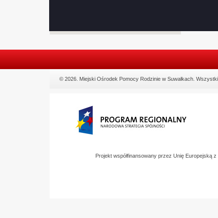
© 2026. Miejski Ośrodek Pomocy Rodzinie w Suwałkach. Wszystki
Projekt współfinansowany przez Unię Europejską 