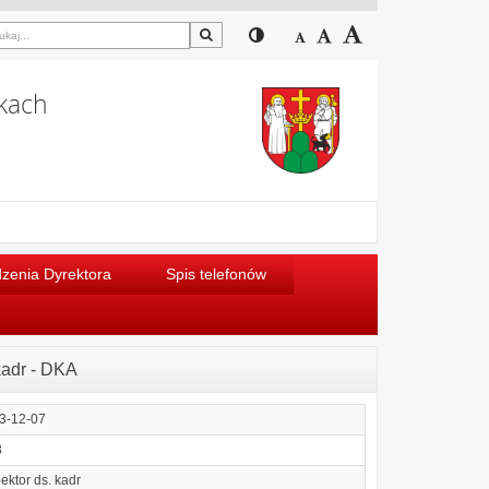
Szukaj
Przełącz pomiędzy widokiem
Zmniejsz czcionkę
Domyślny rozmiar cz
Zwiększ czcion
kach
zenia Dyrektora
Spis telefonów
kadr - DKA
3-12-07
3
ektor ds. kadr