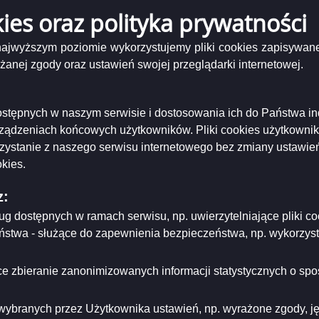
kies oraz polityka prywatności
tament
DK
 składania ofert
202
 najwyższym poziomie wykorzystujemy pliki cookies zapisywane
nej zgody oraz ustawień swojej przeglądarki internetowej.
Podgląd
ormacja o wynikach naboru -inspektor.pdf
( 97.07 KB )
Podgląd
załącznika
 Ł O S Z E N I E - Inspektor ds. kard.pdf
( 161.81 KB )
załącznika
informacja
 dostępnych w naszym serwisie i dostosowania ich do Państwa i
O
o
 strony
G
wynikach
rządzeniach końcowych użytkowników. Pliki cookies użytkowni
Ł
naboru
niający:
Miejski Ośrodek Pomocy Rodzinie w Suwałkach
rzystanie z naszego serwisu internetowego bez zmiany ustawień
O
-
ający/odpowiadający:
Marta Majewska
S
inspektor.pdf
kies.
tworzenia:
2023-12-07
Z
dzający:
Jarosław Łozowski
E
z:
dyfikacji:
2023-12-29
N
ował:
Jarosław Łozowski
I
ług dostępnych w ramach serwisu, np. uwierzytelniające pliki
likacji:
2023-12-07
E
eństwa - służące do zapewnienia bezpieczeństwa, np. wykorzy
-
Inspektor
ria strony
ds.
e zbieranie zanonimizowanych informacji statystycznych o spos
kard.pdf
wybranych przez Użytkownika ustawień, np. wyrażone zgody, języ