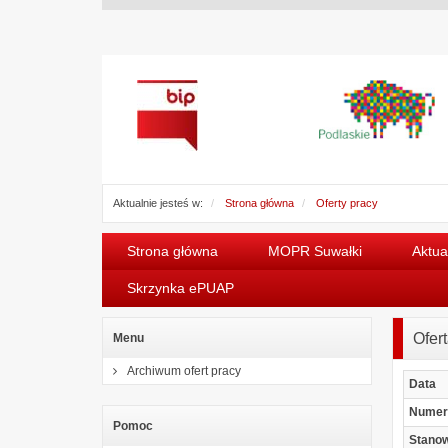
Aktualnie jesteś w:
Strona główna
Oferty pracy
Strona główna
MOPR Suwałki
Aktua
Skrzynka ePUAP
Ofer
Menu
Archiwum ofert pracy
Data
Numer
Pomoc
Stano